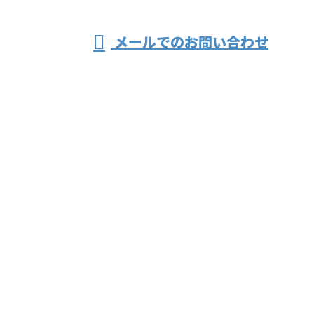
受付／9:00～18:00 ※営業電話お断り※
メールでのお問い合わせ
ホーム
業務案内
ご依頼の流れ
採用情報
会社概要
ブログ
お問い合わせ
樽谷興業
〒731-0221
広島県広島市安佐北区可部8丁目3-54-1
Googleマップで確認する