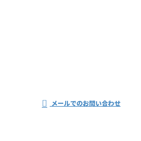
お問い合わせ
お電話でのお問い合わせ
082-814-1730
樽谷興業
お急ぎの方はこちらまで：090-6830-1731
受付／9:00～18:00 ※営業電話お断り※
メールでのお問い合わせ
ホーム
業務案内