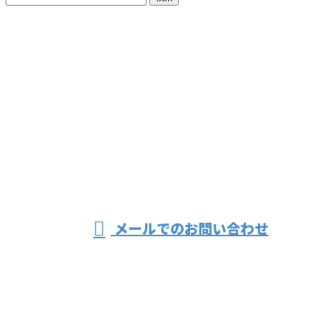
お問い合わせ
お電話でのお問い合わせ
082-814-1730
樽谷興業
お急ぎの方はこちらまで：090-6830-1731
受付／9:00～18:00 ※営業電話お断り※
メールでのお問い合わせ
ホーム
業務案内