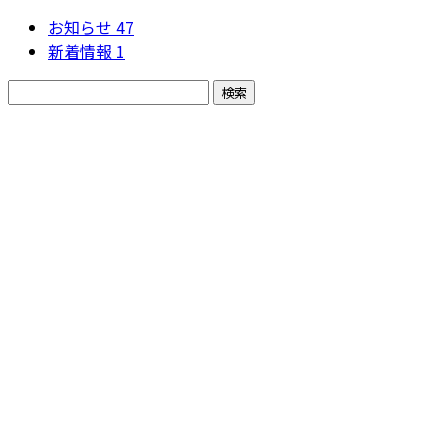
お知らせ
47
新着情報
1
お問い合わせ
お電話でのお問い合わせ
082-814-1730
お急ぎの方はこちらまで：090-6830-1731
受付／9:00～18:00 ※営業電話お断り※
ご依頼の流れ
採用情報
会社概要