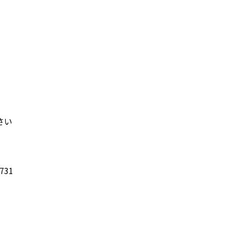
さい
731