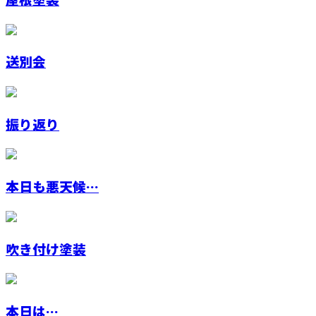
送別会
振り返り
本日も悪天候…
吹き付け塗装
本日は…